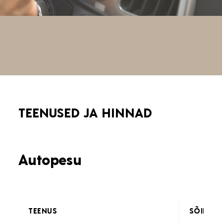
TEENUSED JA HINNAD
Autopesu
TEENUS
SÕIDUA