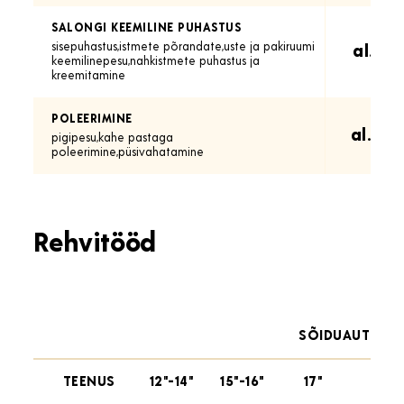
SALONGI KEEMILINE PUHASTUS
sisepuhastus,istmete põrandate,uste ja pakiruumi
al. 15
keemilinepesu,nahkistmete puhastus ja
kreemitamine
POLEERIMINE
al. 20
pigipesu,kahe pastaga
poleerimine,püsivahatamine
Rehvitööd
SÕIDUAUTO
TEENUS
12"-14"
15"-16"
17"
18"