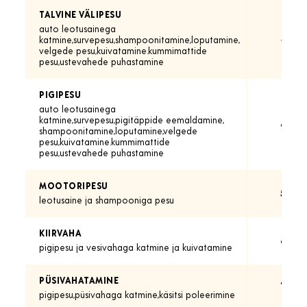
TALVINE VÄLIPESU
auto leotusainega
35.-
katmine,survepesu,shampoonitamine,loputamine,
velgede pesu,kuivatamine.kummimattide
pesu,ustevahede puhastamine
PIGIPESU
auto leotusainega
katmine,survepesu,pigitäppide eemaldamine,
40.-
shampoonitamine,loputamine,velgede
pesu,kuivatamine.kummimattide
pesu,ustevahede puhastamine
MOOTORIPESU
50.-
leotusaine ja shampooniga pesu
KIIRVAHA
40.-
pigipesu ja vesivahaga katmine ja kuivatamine
PÜSIVAHATAMINE
70.-
pigipesu,püsivahaga katmine,käsitsi poleerimine