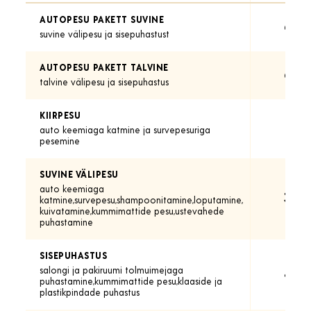
AUTOPESU PAKETT SUVINE
60.-
suvine välipesu ja sisepuhastust
AUTOPESU PAKETT TALVINE
65.-
talvine välipesu ja sisepuhastus
KIIRPESU
15.-
auto keemiaga katmine ja survepesuriga
pesemine
SUVINE VÄLIPESU
auto keemiaga
30.-
katmine,survepesu,shampoonitamine,loputamine,
kuivatamine,kummimattide pesu,ustevahede
puhastamine
SISEPUHASTUS
salongi ja pakiruumi tolmuimejaga
40.-
puhastamine,kummimattide pesu,klaaside ja
plastikpindade puhastus